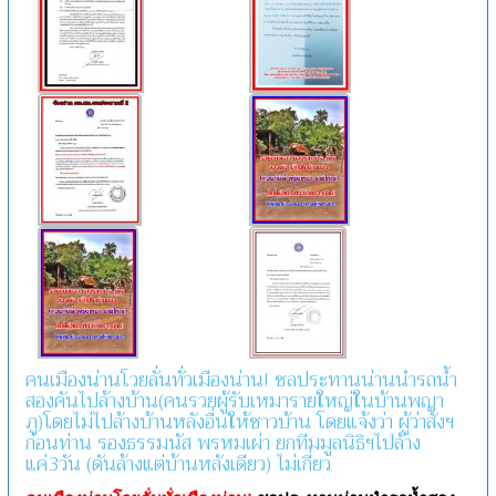
คนเมืองน่านโวยลั่นทั่วเมืองน่าน! ชลประทานน่านนำรถน้ำ
สองคันไปล้างบ้าน(คนรวยผู้รับเหมารายใหญ่ในบ้านพญา
ภู)โดยไม่ไปล้างบ้านหลังอื่นให้ชาวบ้าน โดยแจ้งว่า ผู้ว่าสั่งฯ
ก่อนท่าน รองธรรมนัส พรหมเผ่า ยกทีมมูลนิธิฯไปล้าง
แค่3วัน (ดันล้างแต่บ้านหลังเดียว) ไม่เกี่ยว