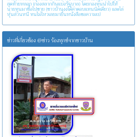
สุดท้ายหลอก (กองสลากกินแบ่งรัฐบาล) โดยกองทุนนำไปให้
นายทุนมาซื้อไปขาย (ชาวบ้านงงได้ค่าตอบแทนนิดเดียว) และไล่
หุ่นส่วนหนี ทนไม่ไหวเลยมายื่นหนังสือขอความเป
ข่าวที่เกี่ยวข้อง @ข่าว ร้องทุกข์จากชาวบ้าน