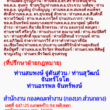
ท่านเผด็จ ภูรีปฎิภาน / ท่านพล.อ.ดร.ศิริ ทิวะพันธุ์/ท่าน
พล.ต.อ. สุนทร ซ้ายขวัญ/
ท่านพล.ต.อ.ประจวบ วงศ์สุข / ท่าน
พล.ต.อ. บุญเพ็ญ บำเพ็ญบุญ / ท่านพล.ต.ท.สมพงศ์ คงเพ็ชร
ศักดิ์/
ท่านพล.ต.อ. ดร.สุรเชษฐ์
หักพาล / ท่านพล.ต.ต.สืบศักดิ์
ชวาลวิวัฒน์ /
ท่าน พ.ต.ท.กรวัตร์ ปานประภากร /
ท่าน
พล.ต.อินทรัตน์ ยอดบางเตย/ท่านพล.ต.อ.
ธนายุตม์ วุฒิจรัส
ธำรง /
ท่านดร.หิมาลัย ผิวพรรณ / ท่าน อลงกรณ์ พลบุตร /
ท่านชาตรี ศรียาภัย /
ท่านประภาส คุณามาตย์ / ท่าน สมบัติ
ศรี
นา / ท่านสุรศักดิ์ ทุมมานนท์ / ท่านนิธิพนธ์ รวานนท์ /ท่าน
ดร.อภิวัฒน์ จ่าตา/ท่านกรวีร์ สาราคำ/ท่านภาคีนัย
ณ.เชียงใหม่/ท่านพล.ท.ประสาน แสงศิริรักษ์/ท่านศุภสัณห์
ศิลป์ชูศรี / ท่านพล.ต.ท.จิรวัตร ทิพยจันทร์ / ท่านดร.พท.พิศิษฐ์
ชาญเจริญ / ท่านดร.
พีรวัฒน์ สุรเศรษฐ
(ที่ปรึกษาฝ่ายกฎหมาย)
ท่านสมพงษ์ จู่ตันส่วน / ท่านสุวัฒน์
จันทร์โจโต
ท่านอรรพล จันทร์พงษ์
สำนักงาน กองคณะทำงาน (กองบก.ส่วนกลาง)
เลขที่ 447/25 ถ.ลาดพร้าว 94 พลับพลา