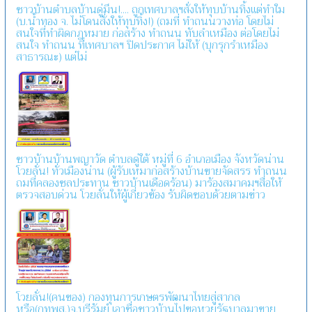
ชาวบ้านตำบลบ้านดู่มึน!.... ถูกเทศบาลฯสั่งให้ทุบบ้านทิ้งแต่ทำใม
(บ.น้ำทอง จ. ไม่โดนสั่งให้ทุบทิ้ง!) (ถมที่ ทำถนนวางท่อ โดยไม่
สนใจที่ทำผิดกฎหมาย ก่อสร้าง ทำถนน ทับลำเหมือง ต่อโดยไม่
สนใจ ทำถนน ที่เทศบาลฯ ปิดประกาศ ไม่ให้ (บุกรุกรำเหมือง
สาธารณะ) แต่ไม่
ชาวบ้านบ้านพญาวัด ตำบลดู่ใต้ หมู่ที่ 6 อำเภอเมือง จังหวัดน่าน
โวยลั่น! ทั่วเมืองน่าน (ผู้รับเหมาก่อสร้างบ้านขายจัดสรร ทำถนน
ถมที่คลองชลประทาน ชาวบ้านเดือดร้อน) มาร้องสมาคมฯสื่อให้
ตรวจสอบด่วน โวยลั่นให้ผู้เกี่ยวข้อง รับผิดชอบด้วยตามข่าว
โวยลั่น!(คนของ) กองทุนการเกษตรพัฒนาไทยสู่สากล
หรือ(กทพส.)จ.บุรีรัมย์ เอาชื่อชาวบ้านไปขอหวยรัฐบาลมาขาย