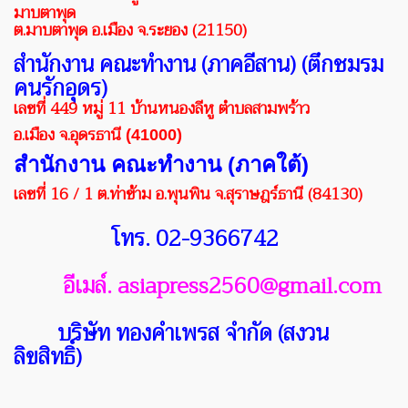
มาบตาพุด
ต.มาบตาพุด
อ.เมือง จ.ระยอง (
21150)
สำนักงาน
คณะทำงาน
(
ภาคอีสาน
) (ตึกชมรม
คนรักอุดร)
เลขที่
449
หมู่
11
บ้านหนองลีหู
ตำบล
สามพร้าว
อ
.
เมือง
จ
.
อุดรธานี
(41000)
สำนักงาน คณะทำงาน (ภาคใต้)
เลขที่ 16 / 1 ต.ท่าข้าม อ.พุนพิน จ.สุราษฎร์ธานี (84130)
โทร. 02-9366742
อีเมล์. asiapress2560@gmail.com
บริษัท ทองคำเพรส จำกัด (สงวน
ลิขสิทธิ์)