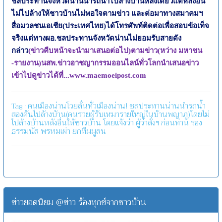
ชลประทานจังหวัดน่านนำรถน้ำไปล้างบ้านหลังเดียวแต่หลังอี่น
ไม่ไปล้างให้ชาวบ้านไม่พอใจตามข่าว และต่อมาทางสมาคมฯ
สื่อมวลชนเอเชีย(ประเทศไทย)ได้โทรศัพท์ติดต่อเพื่อสอบข้อเท็จ
จริงแต่ทางผอ.ชลประทานจังหวัดน่านไม่ยอมรับสายดัง
กล่าว
(ข่าวคืบหน้าจะนำมาเสนอต่อไป)
ตามข่าว(หว่าง มหาชน
-รายงาน)นสพ.ข่าวอาชญากรรมออนไลน์ทั่วโลกนำเสนอข่าว
เข้าไปดูข่าวได้ที่...
www.maemoeipost.com
คนเมืองน่านโวยลั่นทั่วเมืองน่าน!
ชลประทานน่านนำรถน้ำ
Tag :
สองคันไปล้างบ้าน(คนรวยผู้รับเหมารายใหญ่ในบ้านพญาภู)โดยไม่
ไปล้างบ้านหลังอื่นให้ชาวบ้าน
โดยแจ้งว่า
ผู้ว่าสั่งฯ
ก่อนท่าน
รอง
ธรรมนัส
พรหมเผ่า
ยกทีมมูลน
ข่าวยอดนิยม @ข่าว ร้องทุกข์จากชาวบ้าน