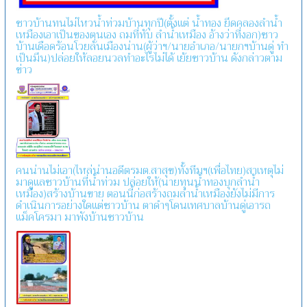
ชาวบ้านทนไม่ไหวน้ำท่วมบ้านทุกปี(ตั้งแต่ น้ำทอง ยึดคลองลำน้ำ
เหมืองเอาเป็นของตนเอง ถมที่ทับ ลำน้ำเหมือง อ้างว่าที่งอก)ชาว
บ้านเดือดร้อนโวยลั่นเมืองน่าน(ผู้ว่าฯ/นายอำเภอ/นายกฯบ้านดู่ ทำ
เป็นมึน)ปล่อยให้ลอยนวลทำอะไรไม่ได้ เย้ยชาวบ้าน ดังกล่าวตาม
ข่าว
คนน่านไม่เอา(ไหล่น่านอดีตรมต.สาสุข)ทั้งทีมฯ(เพื่อไทย)สาเหตุไม่
มาดูแลชาวบ้านที่น้ำท่วม ปล่อยให้(นายทุนน้ำทองบุกลำน้ำ
เหมือง)สร้างบ้านขาย ตอนนี้ก่อสร้างถมลำน้ำเหมืองยังไม่มีการ
ดำเนินการอย่างใดแต่ชาวบ้าน ตาดำๆโดนเทศบาลบ้านดู่เอารถ
แม็คโครมา มาพังบ้านชาวบ้าน