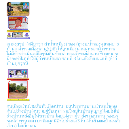
ตกลงสรุป !(คดีบุกรุก ลำน้ำเหมือง) ของ (ช่างบ.น้ำทองจ.)เทศบาล
บ้านดู่ ตำรวจเมืองน่าน(ปาฮี่) ให้คนเมืองน่านดูหลอกผู้ว่าฯน่าน
ไม่มีการดำเนินคดีใดๆทั้งสิ้นกับ(น้ำทองเจ้าของตำนาน ข้าจะบุกรุก
มึงจะทำไม)ทำให้ผู้ว่าฯหน้าแตก รอบที่ 3 ไปแล้วคับผมแต่ที (ชาว
บ้านบุกรุกนิ
คนเมืองน่านโวยลั่นทั่วเมืองน่าน! ชลประทานน่านนำรถน้ำสอง
คันไปล้างบ้าน(คนรวยผู้รับเหมารายใหญ่ในบ้านพญาภู)โดยไม่ไป
ล้างบ้านหลังอื่นให้ชาวบ้าน โดยแจ้งว่า ผู้ว่าสั่งฯ ก่อนท่าน รองธร
รมนัส พรหมเผ่า ยกทีมมูลนิธิฯไปล้างแค่3วัน (ดันล้างแต่บ้านหลัง
เดียว) ไม่เกี่ยวคน