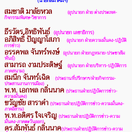
(นายกสมาคมฯ)
สมชาติ มาลัยหวล
(อุปนายก ฝ่าย ต่างประเทศ-
กิจกรรมพิเศษ-วิชาการ
ธีรวัตร อิทธิพันธ์
(อุปนายก เลขาธิการ)
อภิสิทธิ์ ปัญญาโสภา
(อุปนายก ฝ่ายความมั่นคง-ปฏิบัติ
การข่าว)
อรรคพล จันทร์พงษ์
(อุปนายก ฝ่ายกฎหมาย-ประชาสัม
พันธฺ์)
สามารถ งามประดิษฐ์
(อุปนายก ฝ่ายบริหาร-ปฎิบัติการ
ภาคสนาม)
ส
มนึก จันทร์เฉิด
(ประธานที่ปรีกษาฯ/ฝ่ายกิจกรรม-
ประสานงานการเมือง)
พ.ท. เอกพล กลิ่นนาค
(ประธานฝ่ายปฏิบัตการข่าว-
ความมั่นคง)
ขวัญชัย สาราคำ
(ประธานฝ่ายปฎิบัติการข่าว-ความมั่นคง-
ภาคอีสาน)
พ.ท.อดิศร ใจเจริญ
(ประธานฝ่ายปฎิบัติการข่าว-
ความ
มั่นคง-ภาคตะวันออก)
ดร.สัมพันธ์ กลิ่นนาค
(ประธานฝ่ายปฎิบัติการข่าว-
ความ