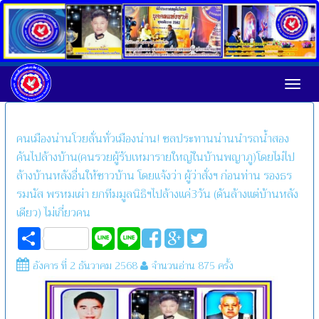
Toggl
คนเมืองน่านโวยลั่นทั่วเมืองน่าน! ชลประทานน่านนำรถน้ำสอง
คันไปล้างบ้าน(คนรวยผู้รับเหมารายใหญ่ในบ้านพญาภู)โดยไม่ไป
ล้างบ้านหลังอื่นให้ชาวบ้าน โดยแจ้งว่า ผู้ว่าสั่งฯ ก่อนท่าน รองธร
รมนัส พรหมเผ่า ยกทีมมูลนิธิฯไปล้างแค่3วัน (ดันล้างแต่บ้านหลัง
เดียว) ไม่เกี่ยวคน
Share
Line
Line
อังคาร ที่ 2 ธันวาคม 2568
จำนวนอ่าน 875 ครั้ง