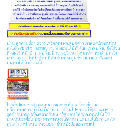
น่าน คุกคามสื่อฯ สว่าง เครือเทพ ผอ.ศูนย์ข่าว ภาคเหนือตอนบน
หนังสือพิมพ์ ข่าวอาชญากรรมออนไลน์ทั่วโลก ถูกคนร้าย ยิงใส่รถ
ที่จอดไว้ หน้าบ้าน คนร้ายนึกว่าอยู่ในรถ โดนกระจกรถด้านหน้า
ขนะจอดรถไว้หน้าบ้าน ที่ทำเป็นสนง.ศูนย์ข่าว(ภาคเหนือตอน
บน)ทำให้เจ้าตัว วิ่งโล่
โวยลั่น!(คนของ) กองทุนการเกษตรพัฒนาไทยสู่สากล
หรือ(กทพส.)จ.บุรีรัมย์ เอาชื่อชาวบ้านไปขอหวยรัฐบาลมาขาย
สุดท้ายหลอก (กองสลากกินแบ่งรัฐบาล) โดยกองทุนนำไปให้
นายทุนมาซื้อไปขาย (ชาวบ้านงงได้ค่าตอบแทนนิดเดียว) และไล่
หุ่นส่วนหนี ทนไม่ไหวเลยมายื่นหนังสือขอความเป