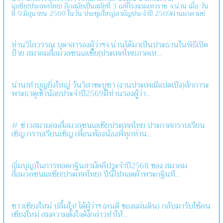
เอเชีย(ประเทศไทย) อีกสมัยเป็นสมัยที่ 3 ณที่โรงแรมเทวราช จ.น่าน เมื่อ วัน
ที่ 9 มิถุนายน 2569 ในวัน ประชุมใหญ่สามัญประจำปี 2569ผ่านมาตามข่
ท่านวิไลวรรณ บุดาสารองผู้ว่าฯจ.น่านได้มาเป็นประธานในพิธีเปิด
ป้าย สมาคมสื่อมวลชนเอเชีย(ประเทศไทยภาคเห...
น่าน!ทำบุญยิ่งใหญ่ วันวิสาขะบูชา (งานประเพณีแปดเป็ง)สักการะ
พระธาตุเข้าน้อยประจำปี2569มีท่านรองผู้ว่า...
# ข่าวสมามคมสื่อมวลชนเอเชียประเทศไทย ประกาศกราบเรียน
เชิญ กราบเรียนเชิญ เพื่อนพ้องน้องพี่ทุกท่าน...
(อิ่มบุญ)ในการทอดกฐินสามัคคีประจำปี2568 ของ สมาคม
สื่อมวลชนเอเชีย(ประเทศไทย) ปีนี้ไปทอดผ้าพระกฐินที...
ชาวเชียงใหม่ ปลื้มใจ! ได้ผู้ว่าฯ (คนดี ของแผ่นดิน) กลับมารับใช้คน
เชียงใหม่ สมความตั้งใจดังกล่าวทำให้...