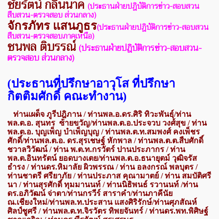
ชัยรัตน์ กลิ่นนาค
(ประธานฝ่ายปฎิบัติการข่าว-สอบสวน
สืบสวน-ตรวจสอบ ส่วนกลาง)
จักรภัทร แสนภูธร
(ประธานฝ่ายปฎิบัติการข่าว-สอบสวน
สืบสวน-ตรวจสอบภาคเหนือ)
ชนพล ติบรรณ์
(ประธานฝ่ายปฎิบัติการข่าว-สอบสวน-
ตรวจสอบ ส่วนกลาง)
(ประธานที่ปรึกษาอาวุโส
ที่ปรึกษา
กิตติมศักดิ์
คณะทำงาน)
ท่านเผด็จ ภูรีปฎิภาน / ท่านพล.อ.ดร.ศิริ ทิวะพันธุ์/ท่าน
พล.ต.อ. สุนทร ซ้ายขวัญ/
ท่านพล.ต.อ.ประจวบ วงศ์สุข / ท่าน
พล.ต.อ. บุญเพ็ญ บำเพ็ญบุญ / ท่านพล.ต.ท.สมพงศ์ คงเพ็ชร
ศักดิ์/
ท่านพล.ต.อ. ดร.สุรเชษฐ์
หักพาล / ท่านพล.ต.ต.สืบศักดิ์
ชวาลวิวัฒน์ /
ท่าน พ.ต.ท.กรวัตร์ ปานประภากร /
ท่าน
พล.ต.อินทรัตน์ ยอดบางเตย/ท่านพล.ต.อ.
ธนายุตม์ วุฒิจรัส
ธำรง /
ท่านดร.หิมาลัย ผิวพรรณ / ท่าน อลงกรณ์ พลบุตร /
ท่านชาตรี ศรียาภัย /
ท่านประภาส คุณามาตย์ / ท่าน สมบัติ
ศรี
นา / ท่านสุรศักดิ์ ทุมมานนท์ / ท่านนิธิพนธ์ รวานนท์ /ท่าน
ดร.อภิวัฒน์ จ่าตา/ท่านกรวีร์ สาราคำ/ท่านภาคีนัย
ณ.เชียงใหม่/ท่านพล.ท.ประสาน แสงศิริรักษ์/ท่านศุภสัณห์
ศิลป์ชูศรี / ท่านพล.ต.ท.จิรวัตร ทิพยจันทร์ / ท่านดร.พท.พิศิษฐ์