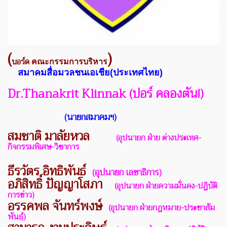
(
)
อร์ด
บ
คณะกรรมการบริหาร
สมาคม
สื่อมวลชนเอเชีย(ประเทศไทย)
Dr.Thanakrit Klinnak (ปอร์ คลองตัน!)
(นายกสมาคมฯ)
สมชาติ มาลัยหวล
(อุปนายก ฝ่าย ต่างประเทศ-
กิจกรรมพิเศษ-วิชาการ
ธีรวัตร อิทธิพันธ์
(อุปนายก เลขาธิการ)
อภิสิทธิ์ ปัญญาโสภา
(อุปนายก ฝ่ายความมั่นคง-ปฏิบัติ
การข่าว)
อรรคพล จันทร์พงษ์
(อุปนายก ฝ่ายกฎหมาย-ประชาสัม
พันธฺ์)