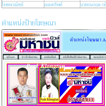
ไทยพาณิชย์
ออมทรัพย์
นายธนกฤต กล
ตำแหน่งป้ายโฆษณา