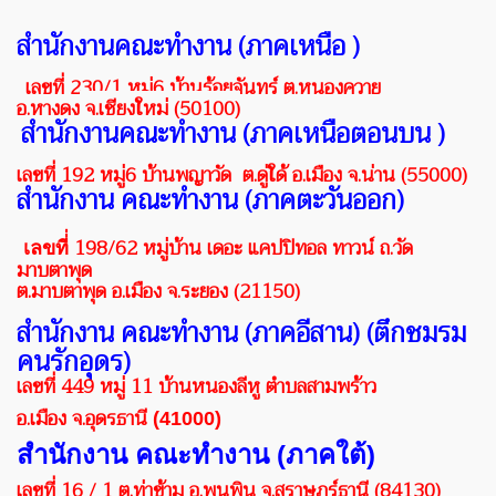
สำนักงานคณะทำงาน (ภาคเหนือ )
เลขที่
230/1 หมู่6 บ้านร้อยจันทร์ ต.หนองควาย
อ.หางดง
จ.เชียงใหม่ (50100)
สำนักงานคณะทำงาน (ภาคเหนือตอนบน )
เลขที่
192 หมู่6 บ้านพญาวัด ต.ดู่ใด้ อ.เมือง
จ.น่าน (55000)
สำนักงาน คณะทำงาน (ภาคตะวันออก)
198/62
หมู่บ้าน เดอะ แคปปิทอล ทาวน์ ถ.วัด
เลขที่่
มาบตาพุด
ต.มาบตาพุด
อ.เมือง จ.ระยอง (
21150)
สำนักงาน
คณะทำงาน
(
ภาคอีสาน
) (ตึกชมรม
คนรักอุดร)
เลขที่
449
หมู่
11
บ้านหนองลีหู
ตำบล
สามพร้าว
อ
.
เมือง
จ
.
อุดรธานี
(41000)
สำนักงาน คณะทำงาน (ภาคใต้)
เลขที่ 16 / 1 ต.ท่าข้าม อ.พุนพิน จ.สุราษฎร์ธานี (84130)